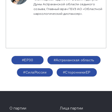
Думы Астраханской области седьмого
созыва; Главный врач ГБУЗ АО «Областной
наркологический диспансер».
#ЕР30
#Астраханская область
#СилаРоссии
#СторонникиЕР
О партии
Лица партии