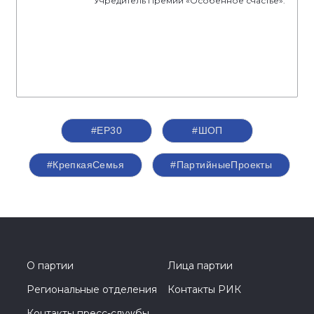
Учредитель Премии «Особенное счастье».
#ЕР30
#ШОП
#КрепкаяСемья
#ПартийныеПроекты
О партии
Лица партии
Региональные отделения
Контакты РИК
Контакты пресс-службы