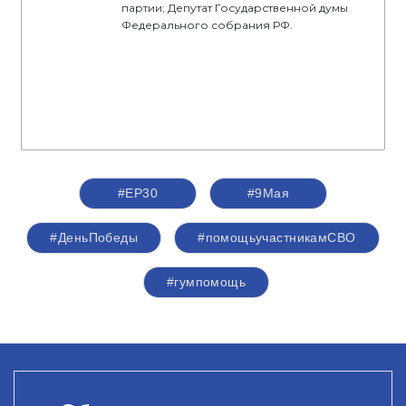
партии; Депутат Государственной думы
Федерального собрания РФ.
#ЕР30
#9Мая
#ДеньПобеды
#помощьучастникамСВО
#гумпомощь