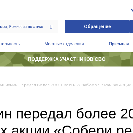
Обращение
тельность
Местные отделения
Приемная
ПОДДЕРЖКА УЧАСТНИКОВ СВО
ственной приемной Председателя Партии
Президиум регионального политического совета
Ашихмин Передал Более 200 Школьных Наборов В Рамках Акции
н передал более 2
х акции «Собери ре