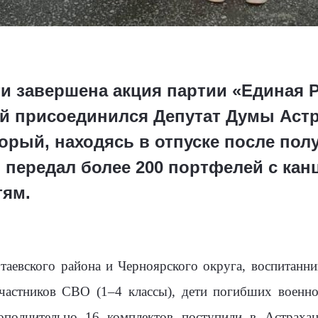
ти завершена акция партии «Единая 
ней присоединился Депутат Думы Аст
орый, находясь в отпуске после пол
и передал более 200 портфелей с ка
тям.
аевского района и Черноярского округа, воспитанн
участников СВО (1–4 классы), дети погибших военно
Дополнительно 16 комплектов поступили в Астрах