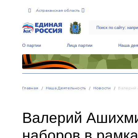
Астраханская область
О партии
Лица партии
Наша дея
Местные общественные приемные Партии
Руководитель Региональной обще
Народная программа «Единой России»
Главная
Наша Деятельность
Новости
Валерий 
Валерий Ашихми
наборов в рамка