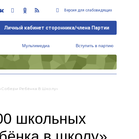
Версия для слабовидящих
Личный кабинет сторонника/члена Партии
Мультимедиа
Вступить в партию
Региональный исполнительный комитет
 «Собери Ребёнка В Школу»
00 школьных
бёнка в школу»