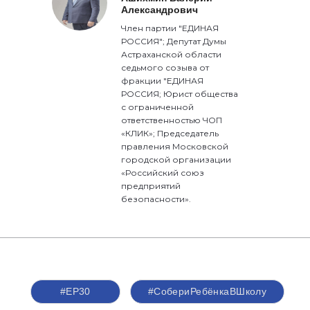
Александрович
Член партии "ЕДИНАЯ
РОССИЯ"; Депутат Думы
Астраханской области
седьмого созыва от
фракции "ЕДИНАЯ
РОССИЯ; Юрист общества
с ограниченной
ответственностью ЧОП
«КЛИК»; Председатель
правления Московской
городской организации
«Российский союз
предприятий
безопасности».
#ЕР30
#СобериРебёнкаВШколу