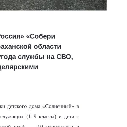
Россия» «Собери
раханской области
угода службы на СВО,
нцелярскими
ики детского дома «Солнечный» в
служащих (1–9 классы) и дети с
анский штаб — 10 направлены в