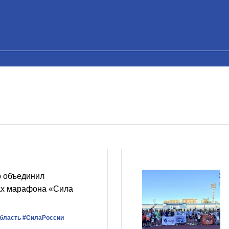
 объединил
ах марафона «Сила
область
#СилаРоссии