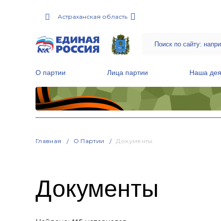
Астраханская область
О партии
Лица партии
Наша дея
Местные общественные приемные Партии
Руководитель Региональной обще
Народная программа «Единой России»
Главная
О Партии
Документы
Документы