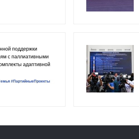
нной поддержки
ьям с паллиативными
комплекты адаптивной
Семья
#ПартийныеПроекты