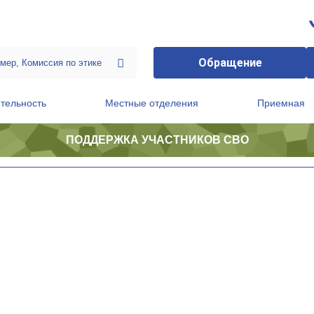
Обращение
тельность
Местные отделения
Приемная
ПОДДЕРЖКА УЧАСТНИКОВ СВО
ственной приемной Председателя Партии
Президиум регионального политического совета