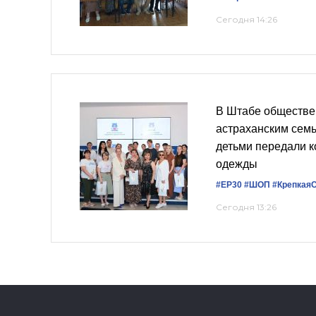
Сегодня 14:26
В Штабе обществе
астраханским сем
детьми передали 
одежды
#ЕР30
#ШОП
#Крепкая
Сегодня 13:26