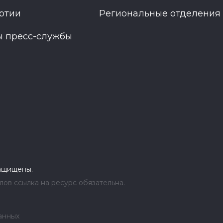
ртии
Региональные отделения
ы пресс-службы
защищены.
ов ссылка на ресурс обязательна.
анных