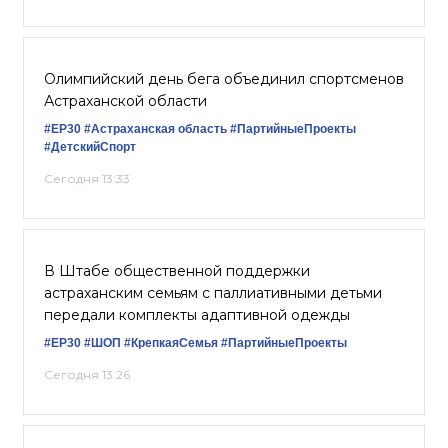
Олимпийский день бега объединил спортсменов
Астраханской области
#ЕР30
#Астраханская область
#ПартийныеПроекты
#ДетскийСпорт
Сегодня 13:33
В Штабе общественной поддержки
астраханским семьям с паллиативными детьми
передали комплекты адаптивной одежды
#ЕР30
#ШОП
#КрепкаяСемья
#ПартийныеПроекты
Сегодня 13:26